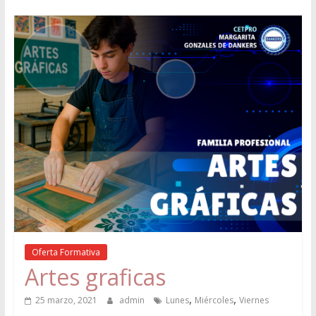
Oferta Formativa
Artes graficas
,
,
25 marzo, 2021
admin
Lunes
Miércoles
Viernes